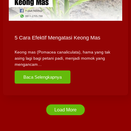
5 Cara Efektif Mengatasi Keong Mas
Keong mas (Pomacea canaliculata), hama yang tak
asing lagi bagi petani padi, menjadi momok yang
mengancam…
Baca Selengkapnya
Load More