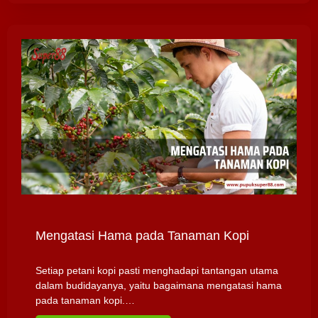
Mengatasi Hama pada Tanaman Kopi
Setiap petani kopi pasti menghadapi tantangan utama
dalam budidayanya, yaitu bagaimana mengatasi hama
pada tanaman kopi.…