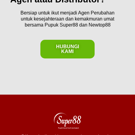
Bersiap untuk ikut menjadi Agen Perubahan
untuk kesejahteraan dan kemakmuran umat
bersama Pupuk Super88 dan Newtop88
HUBUNGI
KAMI