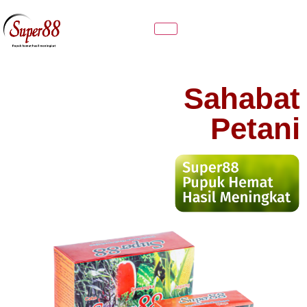
Sahabat
Petani