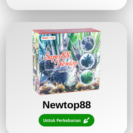
Newtop88