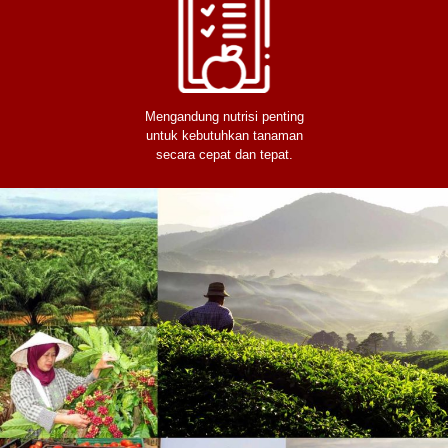
Mengandung nutrisi penting
untuk kebutuhkan tanaman
secara cepat dan tepat.