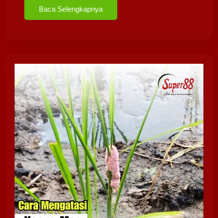
Baca Selengkapnya